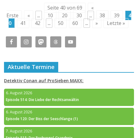
Seite 40 von 69
«
Erste
«
...
10
20
30
...
38
39
4
0
41
42
...
50
60
...
»
Letzte »
Aktuelle Termine
Detektiv Conan auf ProSieben MAXX:
6. August 2026
Episode 514: Die Liebe der Rechtsanwältin
6. August 2026
Episode 120: Der Biss der Seeschlange (1)
7. August 2026
Episode 515: Der Pechvogel-Grandprix