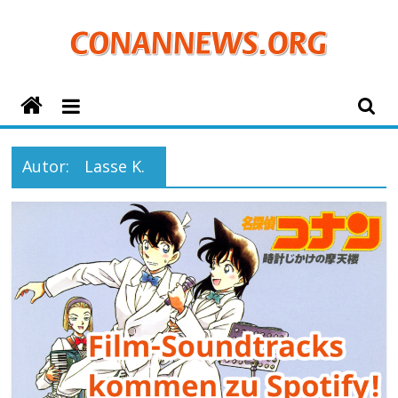
Zum
Inhalt
springen
ConanNews.org
Detektiv
Conan
Autor:
Lasse K.
News