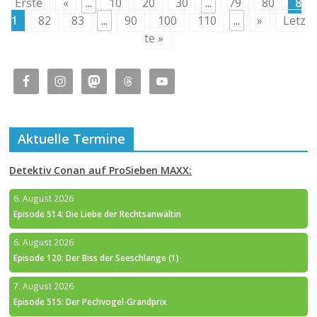
Erste
«
...
10
20
30
...
79
80
8
1
82
83
...
90
100
110
...
»
Letz
te »
Aktuelle Termine
Detektiv Conan auf ProSieben MAXX:
6. August 2026
Episode 514: Die Liebe der Rechtsanwältin
6. August 2026
Episode 120: Der Biss der Seeschlange (1)
7. August 2026
Episode 515: Der Pechvogel-Grandprix