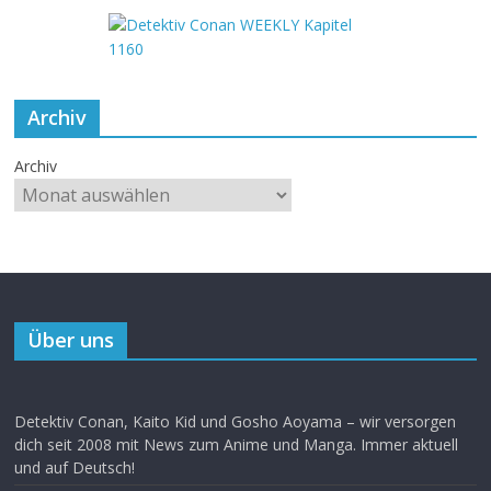
Archiv
Archiv
Über uns
Detektiv Conan, Kaito Kid und Gosho Aoyama – wir versorgen
dich seit 2008 mit News zum Anime und Manga. Immer aktuell
und auf Deutsch!