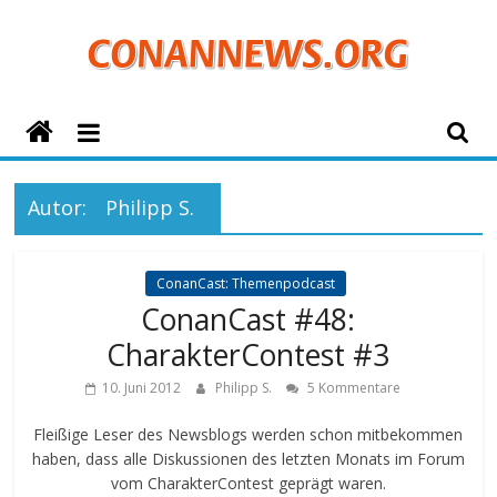
Zum
Inhalt
springen
ConanNews.org
Detektiv
Conan
Autor:
Philipp S.
News
ConanCast: Themenpodcast
ConanCast #48:
CharakterContest #3
10. Juni 2012
Philipp S.
5 Kommentare
Fleißige Leser des Newsblogs werden schon mitbekommen
haben, dass alle Diskussionen des letzten Monats im Forum
vom CharakterContest geprägt waren.