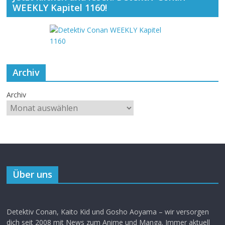
WEEKLY Kapitel 1160!
Archiv
Archiv
Über uns
Detektiv Conan, Kaito Kid und Gosho Aoyama – wir versorgen
dich seit 2008 mit News zum Anime und Manga. Immer aktuell