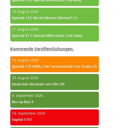
Episode 516: Gentas Killerschuss (Teil eins)
10. August 2026
Episode 122: Wo ist Nintaro Shinmei? (1)
11. August 2026
Episode 517: Gentas Killerschuss (Teil zwei)
Kommende Veröffentlichungen:
15. August 2026
Episode 125 (Wdh.): Der Serienmörder von Osaka (2)
25. August 2026
Deutscher Kinostart von Film 29!
9. September 2026
Blu-ray-Box 9
16. September 2026
Kapitel 1167