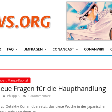
g
R
FAQ
UMFRAGEN
CONANCAST
CONANWIKI
apan: Manga-Kapitel
t neue Fragen für die Haupthandlung
Philipp S.
10 Kommentare
6 zu Detektiv Conan übersetzt, das diese Woche in der japanischen
n Sunday erschien. In