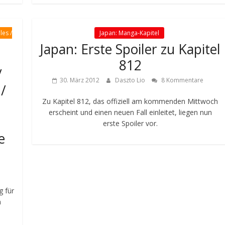
les /
Japan: Manga-Kapitel
Japan: Erste Spoiler zu Kapitel
812
/
30. März 2012
Daszto Lio
8 Kommentare
/
Zu Kapitel 812, das offiziell am kommenden Mittwoch
erscheint und einen neuen Fall einleitet, liegen nun
erste Spoiler vor.
e
g für
n