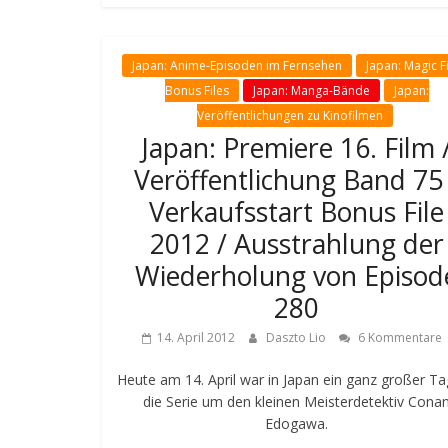
Japan: Anime-Episoden im Fernsehen
Japan: Magic Fi
Bonus Files
Japan: Manga-Bände
Japan:
Veröffentlichungen zu Kinofilmen
Japan: Premiere 16. Film 
Veröffentlichung Band 75 
Verkaufsstart Bonus File
2012 / Ausstrahlung der
Wiederholung von Episod
280
14. April 2012
Daszto Lio
6 Kommentare
Heute am 14. April war in Japan ein ganz großer Ta
die Serie um den kleinen Meisterdetektiv Cona
Edogawa.