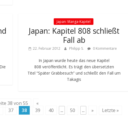
Japan: Manga-Kapitel
nd
Japan: Kapitel 808 schließt
Fall ab
22. Februar 2012
Philipp S.
0 Kommentare
In Japan wurde heute das neue Kapitel
“Die
808 veröffentlicht. Es trägt den übersetzten
Titel “Später Grabbesuch” und schließt den Fall um
Takagis
ite 38 von 55
«
37
38
39
40
...
50
...
»
Letzte »