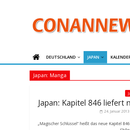
ConanNews.or
Zum
Inhalt
springen
Detektiv
Conan
News
DEUTSCHLAND
JAPAN
KALENDE
Japan: Manga
J
Japan: Kapitel 846 liefer
24. Januar 2013
„Magischer Schlüssel“ heißt das neue Kapitel 84
Shône