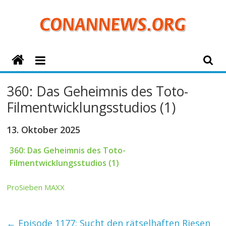
Zum
Inhalt
springen
ConanNews.org
Detektiv
360: Das Geheimnis des Toto-
Conan
Filmentwicklungsstudios (1)
News
13. Oktober 2025
360: Das Geheimnis des Toto-
Filmentwicklungsstudios (1)
ProSieben MAXX
←
Episode 1177: Sucht den rätselhaften Riesen