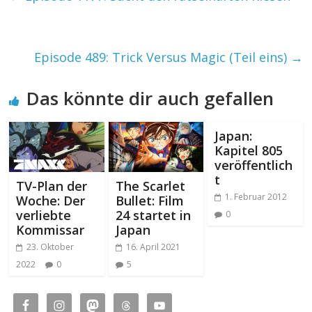
Episode 489: Trick Versus Magic (Teil eins)
→
Das könnte dir auch gefallen
Japan:
Kapitel 805
veröffentlich
t
TV-Plan der
The Scarlet
1. Februar 2012
Woche: Der
Bullet: Film
verliebte
24 startet in
0
Kommissar
Japan
23. Oktober
16. April 2021
2022
0
5