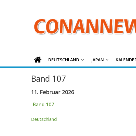
ConanNews.or
Zum
Inhalt
springen
Detektiv
Conan
News
DEUTSCHLAND
JAPAN
KALENDE
Band 107
11. Februar 2026
Band 107
Deutschland