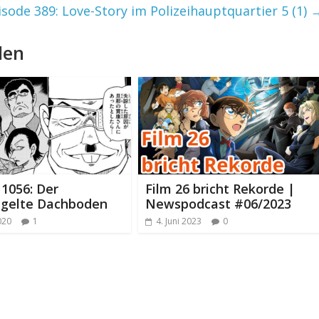
isode 389: Love-Story im Polizeihauptquartier 5 (1)
len
 1056: Der
Film 26 bricht Rekorde |
egelte Dachboden
Newspodcast #06/2023
2020
1
4. Juni 2023
0