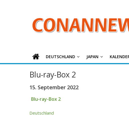
ConanNews.or
Zum
Inhalt
springen
Detektiv
Conan
News
DEUTSCHLAND
JAPAN
KALENDE
Blu-ray-Box 2
15. September 2022
Blu-ray-Box 2
Deutschland