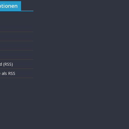
tionen
d (RSS)
als RSS