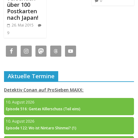
0
über 100
Postkarten
nach Japan!
26. Mai 2015
9
Aktuelle Termine
Detektiv Conan auf ProSieben MAXX:
10. August 2026
Episode 516: Gentas Killerschuss (Teil eins)
10. August 2026
Episode 122: Wo ist Nintaro Shinmei? (1)