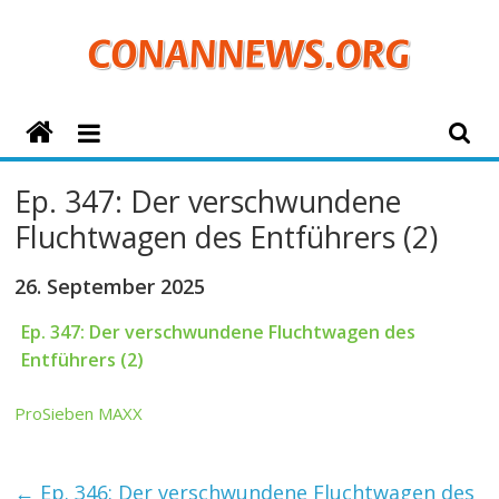
Zum
Inhalt
springen
ConanNews.org
Detektiv
Ep. 347: Der verschwundene
Conan
Fluchtwagen des Entführers (2)
News
26. September 2025
Ep. 347: Der verschwundene Fluchtwagen des
Entführers (2)
ProSieben MAXX
←
Ep. 346: Der verschwundene Fluchtwagen des