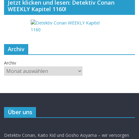
Jetzt klicken und lesen: Detektiv Conan
WEEKLY Kapitel 1160!
Archiv
Archiv
Über uns
Detektiv Conan, Kaito Kid und Gosho Aoyama – wir versorgen