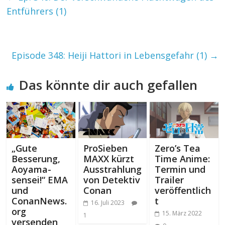
Entführers (1)
Episode 348: Heiji Hattori in Lebensgefahr (1)
→
Das könnte dir auch gefallen
„Gute
ProSieben
Zero’s Tea
Besserung,
MAXX kürzt
Time Anime:
Aoyama-
Ausstrahlung
Termin und
sensei!“ EMA
von Detektiv
Trailer
und
Conan
veröffentlich
ConanNews.
t
16. Juli 2023
org
15. März 2022
1
versenden