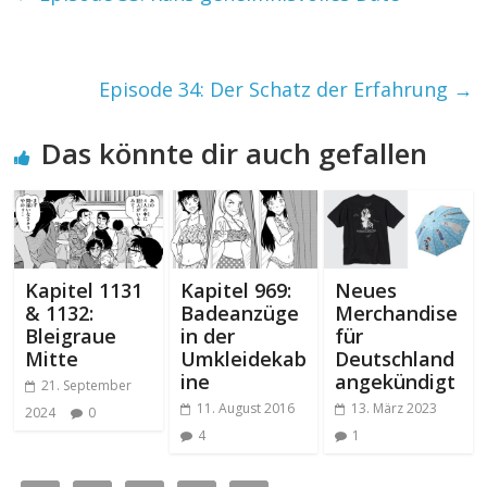
Episode 34: Der Schatz der Erfahrung
→
Das könnte dir auch gefallen
Kapitel 1131
Kapitel 969:
Neues
& 1132:
Badeanzüge
Merchandise
Bleigraue
in der
für
Mitte
Umkleidekab
Deutschland
ine
angekündigt
21. September
11. August 2016
13. März 2023
2024
0
4
1