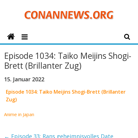
Zum
Inhalt
springen
ConanNews.org
Detektiv
Episode 1034: Taiko Meijins Shogi-
Conan
Brett (Brillanter Zug)
News
15. Januar 2022
Episode 1034: Taiko Meijins Shogi-Brett (Brillanter
Zug)
Anime in Japan
←
Episode 33: Rans geheimnisvolles Date