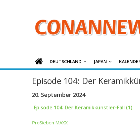
ConanNews.or
Zum
Inhalt
springen
Detektiv
Conan
News
DEUTSCHLAND
JAPAN
KALENDE
Episode 104: Der Keramikküns
20. September 2024
Episode 104: Der Keramikkünstler-Fall (1)
ProSieben MAXX