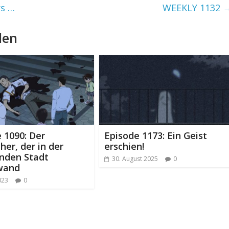
rs …
WEEKLY 1132
len
 1090: Der
Episode 1173: Ein Geist
her, der in der
erschien!
enden Stadt
30. August 2025
0
wand
2023
0