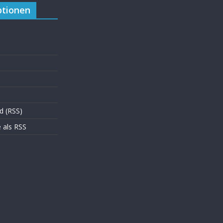
tionen
d (RSS)
als RSS