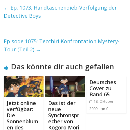
←
Ep. 1073: Handtaschendieb-Verfolgung der
Detective Boys
Episode 1075: Tecchiri Konfrontation Mystery-
Tour (Teil 2)
→
Das könnte dir auch gefallen
Deutsches
Cover zu
Band 65
18. Oktober
Jetzt online
Das ist der
verfügbar:
neue
2009
0
Die
Synchronspr
Sonnenblum
echer von
en des
Kogoro Mori