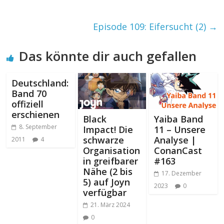
Episode 109: Eifersucht (2)
→
Das könnte dir auch gefallen
Deutschland:
Band 70
offiziell
erschienen
Black
Yaiba Band
8. September
Impact! Die
11 – Unsere
schwarze
Analyse |
2011
4
Organisation
ConanCast
in greifbarer
#163
Nähe (2 bis
17. Dezember
5) auf Joyn
2023
0
verfügbar
21. März 2024
0