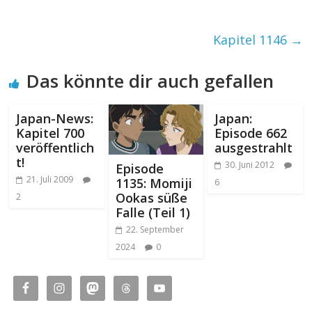
Kapitel 1146
→
Das könnte dir auch gefallen
Japan-News:
Japan:
Kapitel 700
Episode 662
veröffentlich
ausgestrahlt
t!
30. Juni 2012
Episode
21. Juli 2009
1135: Momiji
6
Ookas süße
2
Falle (Teil 1)
22. September
2024
0