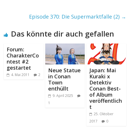
Episode 370: Die Supermarktfalle (2)
→
Das könnte dir auch gefallen
Forum:
CharakterCo
ntest #2
gestartet
Neue Statue
Japan: Mai
4. Mai 2011
2
in Conan
Kuraki x
Town
Detektiv
enthüllt
Conan Best-
of Album
9. April 2025
veröffentlich
1
t
25. Oktober
2017
0