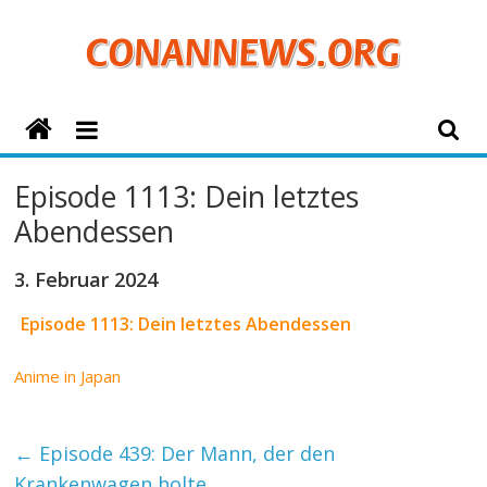
Zum
Inhalt
springen
ConanNews.org
Detektiv
Episode 1113: Dein letztes
Conan
Abendessen
News
3. Februar 2024
Episode 1113: Dein letztes Abendessen
Anime in Japan
←
Episode 439: Der Mann, der den
Krankenwagen holte