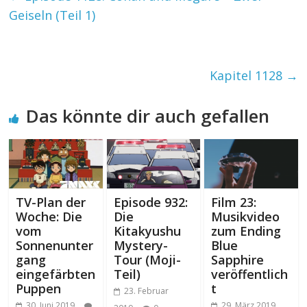
Geiseln (Teil 1)
Kapitel 1128
→
Das könnte dir auch gefallen
TV-Plan der
Episode 932:
Film 23:
Woche: Die
Die
Musikvideo
vom
Kitakyushu
zum Ending
Sonnenunter
Mystery-
Blue
gang
Tour (Moji-
Sapphire
eingefärbten
Teil)
veröffentlich
Puppen
t
23. Februar
30. Juni 2019
29. März 2019