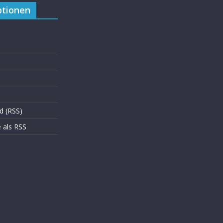
tionen
d (RSS)
als RSS