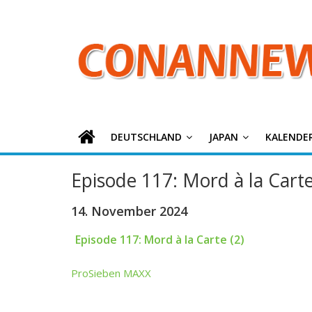
ConanNews.or
Zum
Inhalt
springen
Detektiv
Conan
News
DEUTSCHLAND
JAPAN
KALENDE
Episode 117: Mord à la Carte
14. November 2024
Episode 117: Mord à la Carte (2)
ProSieben MAXX