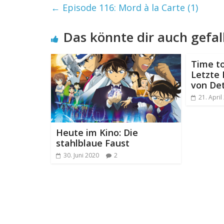
←
Episode 116: Mord à la Carte (1)
Das könnte dir auch gefal
Time to
Letzte 
von De
21. April
Heute im Kino: Die
stahlblaue Faust
30. Juni 2020
2