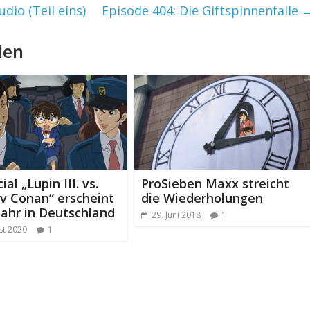
dio (Teil eins)
Episode 404: Die Giftspinnenfalle
len
al „Lupin III. vs.
ProSieben Maxx streicht
v Conan“ erscheint
die Wiederholungen
Jahr in Deutschland
29. Juni 2018
1
st 2020
1