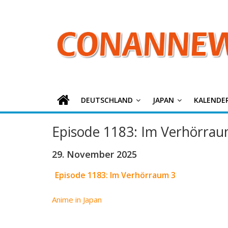
ConanNews.or
Zum
Inhalt
springen
Detektiv
Conan
News
DEUTSCHLAND
JAPAN
KALENDE
Episode 1183: Im Verhörrau
29. November 2025
Episode 1183: Im Verhörraum 3
Anime in Japan