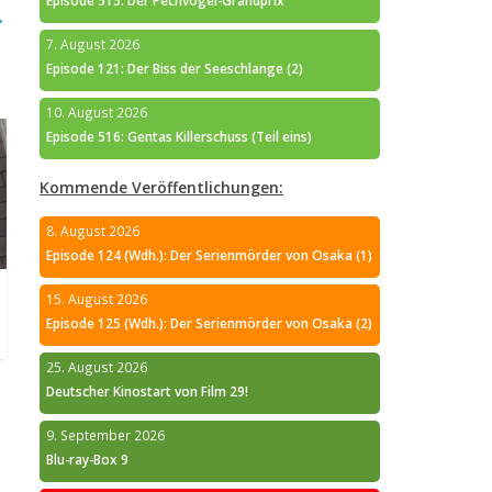
Episode 515: Der Pechvogel-Grandprix
→
7. August 2026
Episode 121: Der Biss der Seeschlange (2)
10. August 2026
Episode 516: Gentas Killerschuss (Teil eins)
Kommende Veröffentlichungen:
8. August 2026
Episode 124 (Wdh.): Der Serienmörder von Osaka (1)
15. August 2026
Episode 125 (Wdh.): Der Serienmörder von Osaka (2)
25. August 2026
Deutscher Kinostart von Film 29!
9. September 2026
Blu-ray-Box 9