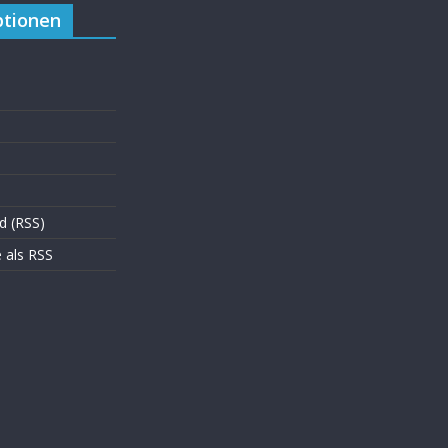
tionen
d (RSS)
als RSS