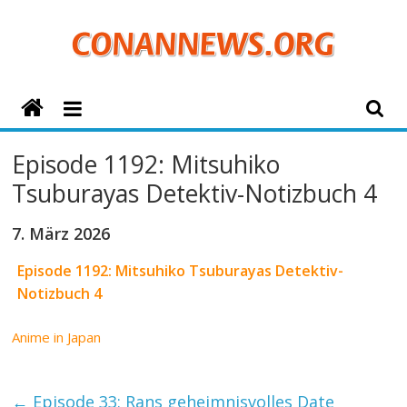
Zum
Inhalt
springen
ConanNews.org
Detektiv
Episode 1192: Mitsuhiko
Conan
Tsuburayas Detektiv-Notizbuch 4
News
7. März 2026
Episode 1192: Mitsuhiko Tsuburayas Detektiv-
Notizbuch 4
Anime in Japan
←
Episode 33: Rans geheimnisvolles Date