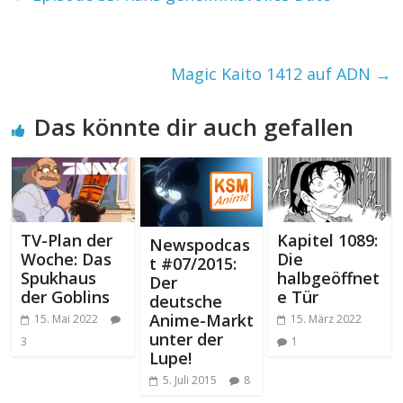
Magic Kaito 1412 auf ADN
→
Das könnte dir auch gefallen
TV-Plan der
Kapitel 1089:
Newspodcas
Woche: Das
Die
t #07/2015:
Spukhaus
halbgeöffnet
Der
der Goblins
e Tür
deutsche
Anime-Markt
15. Mai 2022
15. März 2022
unter der
3
1
Lupe!
5. Juli 2015
8