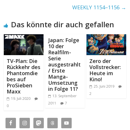
WEEKLY 1154–1156
→
Das könnte dir auch gefallen
Japan: Folge
10 der
Realfilm-
Serie
TV-Plan: Die
Zero der
ausgestrahlt
Rückkehr des
Vollstrecker:
/ Erste
Phantomdie
Heute im
Manga-
bes auf
Kino!
Umsetzung
ProSieben
25. Juni 2019
in Folge 11?
Maxx
2
13. September
19. Juli 2020
2011
7
0