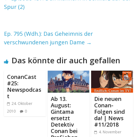
Spur (2)
Ep. 795 (Wdh.): Das Geheimnis der
verschwundenen jungen Dame
→
Das könnte dir auch gefallen
ConanCast
#25:
Newspodcas
t
Ab 13.
Die neuen
24. Oktober
August:
Conan-
Gintama
Folgen sind
2010
0
ersetzt
da! | News
Detektiv
#11/2018
Conan bei
4. November