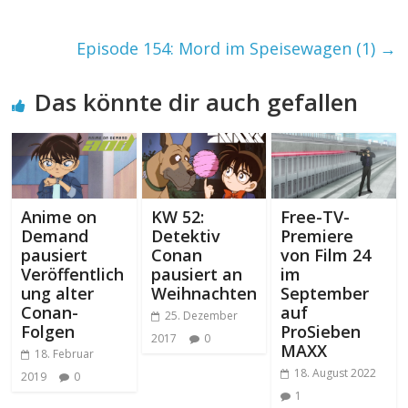
Episode 154: Mord im Speisewagen (1)
→
Das könnte dir auch gefallen
Anime on
KW 52:
Free-TV-
Demand
Detektiv
Premiere
pausiert
Conan
von Film 24
Veröffentlich
pausiert an
im
ung alter
Weihnachten
September
Conan-
auf
25. Dezember
Folgen
ProSieben
2017
0
MAXX
18. Februar
18. August 2022
2019
0
1