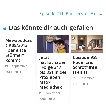
Episode 211: Rans erster Fall
→
Das könnte dir auch gefallen
Newspodcas
t #09/2013:
„Der elfte
Stürmer“
Jetzt
Episode 958:
kommt!
nachschauen
Pudel und
1. September
: Folge 347
Schrotflinte
bis 351 in der
(Teil 1)
2013
4
ProSieben
9. November
Maxx
2019
1
Mediathek
9. November
2018
0