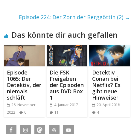
Episode 224: Der Zorn der Berggöttin (2)
→
Das könnte dir auch gefallen
Episode
Die FSK-
Detektiv
1065: Der
Freigaben
Conan bei
Detektiv, der
der Episoden
Netflix? Es
niemals
aus DVD Box
gibt neue
schläft
1
Hinweise!
26. November
4. Januar 2017
20. April 2018
2022
0
11
4