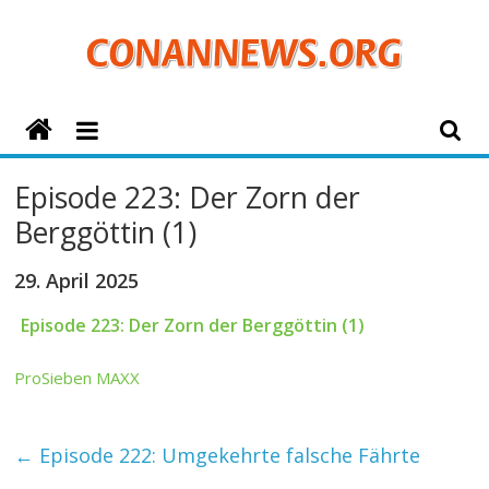
Zum
Inhalt
springen
ConanNews.org
Detektiv
Episode 223: Der Zorn der
Conan
Berggöttin (1)
News
29. April 2025
Episode 223: Der Zorn der Berggöttin (1)
ProSieben MAXX
←
Episode 222: Umgekehrte falsche Fährte