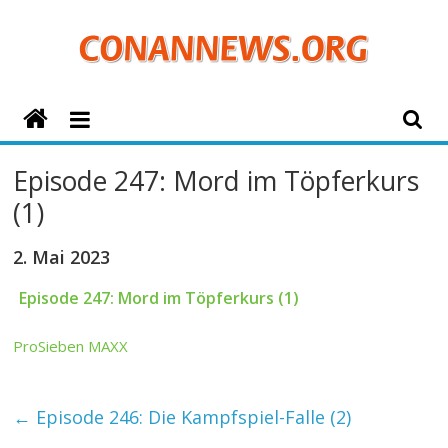
Zum
Inhalt
springen
ConanNews.org
Detektiv
Episode 247: Mord im Töpferkurs
Conan
(1)
News
2. Mai 2023
Episode 247: Mord im Töpferkurs (1)
ProSieben MAXX
←
Episode 246: Die Kampfspiel-Falle (2)