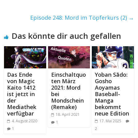
Episode 248: Mord im Töpferkurs (2)
→
Das könnte dir auch gefallen
Das Ende
Einschaltquo
Yoban Sādo:
von Magic
ten März
Gosho
Kaito 1412
2021: Mord
Aoyamas
ist jetzt in
bei
Baseball-
der
Mondschein
Manga
Mediathek
(Remake)
bekommt
verfügbar
neue Edition
18. April 2021
4. August 2020
17. Mai 2025
1
1
2