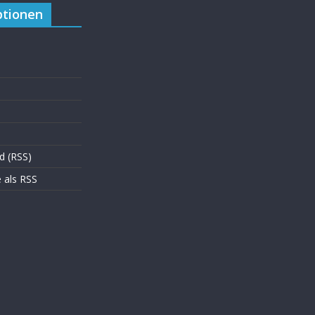
tionen
d (RSS)
als RSS