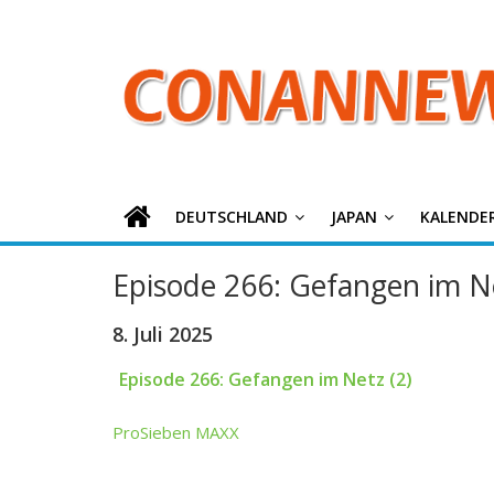
ConanNews.or
Zum
Inhalt
springen
Detektiv
Conan
News
DEUTSCHLAND
JAPAN
KALENDE
Episode 266: Gefangen im Ne
8. Juli 2025
Episode 266: Gefangen im Netz (2)
ProSieben MAXX