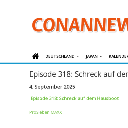
ConanNews.or
Zum
Inhalt
springen
Detektiv
Conan
News
DEUTSCHLAND
JAPAN
KALENDE
Episode 318: Schreck auf d
4. September 2025
Episode 318: Schreck auf dem Hausboot
ProSieben MAXX