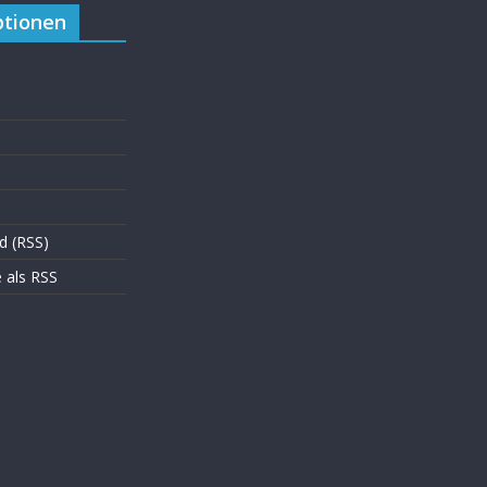
tionen
d (RSS)
als RSS