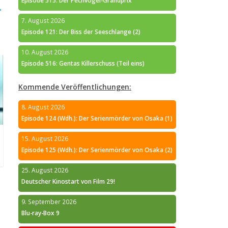
Episode 515: Der Pechvogel-Grandprix
→
7. August 2026
Episode 121: Der Biss der Seeschlange (2)
10. August 2026
Episode 516: Gentas Killerschuss (Teil eins)
Kommende Veröffentlichungen:
8. August 2026
Episode 124 (Wdh.): Der Serienmörder von Osaka (1)
15. August 2026
Episode 125 (Wdh.): Der Serienmörder von Osaka (2)
25. August 2026
Deutscher Kinostart von Film 29!
9. September 2026
Blu-ray-Box 9