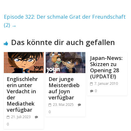
Episode 322: Der schmale Grat der Freundschaft
(2)
→
Das könnte dir auch gefallen
Japan-News:
Skizzen zu
Opening 28
(UPDATE!)
Englischlehr
Der junge
7. Januar 2010
erin unter
Meisterdieb
Verdacht in
auf Joyn
0
der
verfügbar
Mediathek
23. Mai 2025
verfügbar
0
21. Juli 2023
0