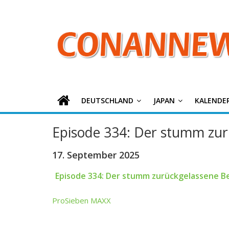
ConanNews.or
Zum
Inhalt
springen
Detektiv
Conan
News
DEUTSCHLAND
JAPAN
KALENDE
Episode 334: Der stumm zur
17. September 2025
Episode 334: Der stumm zurückgelassene Be
ProSieben MAXX