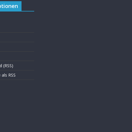
tionen
d (RSS)
als RSS