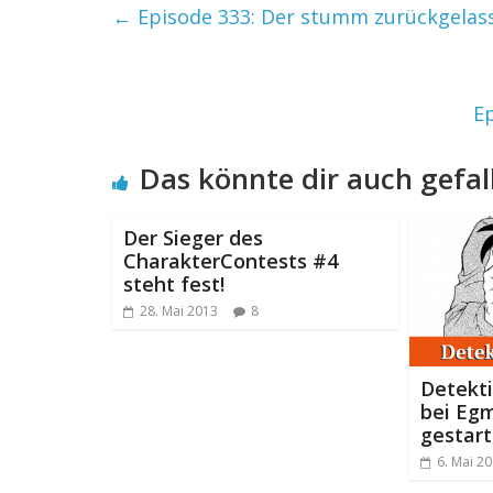
←
Episode 333: Der stumm zurückgelass
E
Das könnte dir auch gefal
Der Sieger des
CharakterContests #4
steht fest!
28. Mai 2013
8
Detekt
bei Eg
gestar
6. Mai 2