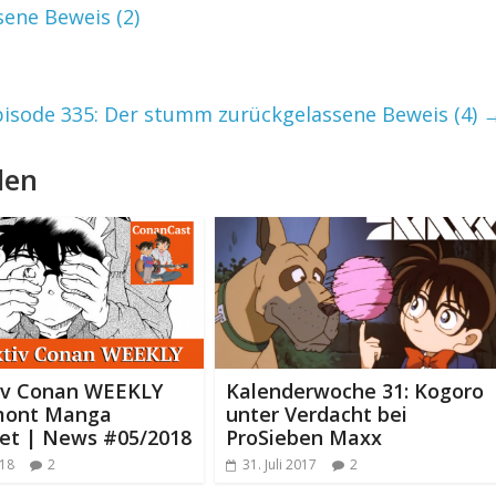
ene Beweis (2)
pisode 335: Der stumm zurückgelassene Beweis (4)
len
iv Conan WEEKLY
Kalenderwoche 31: Kogoro
mont Manga
unter Verdacht bei
tet | News #05/2018
ProSieben Maxx
018
2
31. Juli 2017
2