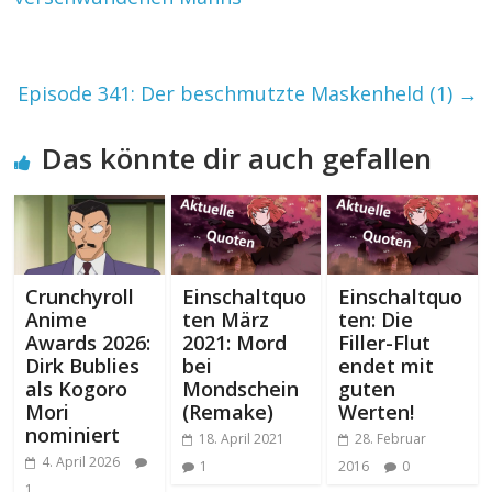
Episode 341: Der beschmutzte Maskenheld (1)
→
Das könnte dir auch gefallen
Crunchyroll
Einschaltquo
Einschaltquo
Anime
ten März
ten: Die
Awards 2026:
2021: Mord
Filler-Flut
Dirk Bublies
bei
endet mit
als Kogoro
Mondschein
guten
Mori
(Remake)
Werten!
nominiert
18. April 2021
28. Februar
4. April 2026
1
2016
0
1