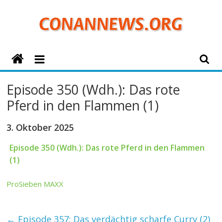
Zum
Inhalt
springen
ConanNews.org
Detektiv
Episode 350 (Wdh.): Das rote
Conan
Pferd in den Flammen (1)
News
3. Oktober 2025
Episode 350 (Wdh.): Das rote Pferd in den Flammen
(1)
ProSieben MAXX
←
Episode 357: Das verdächtig scharfe Curry (2)