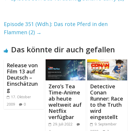
Episode 351 (Wdh.): Das rote Pferd in den
Flammen (2)
→
Das könnte dir auch gefallen
Release von
Film 13 auf
Deutsch –
Einschätzun
Zero’s Tea
Detective
g
Time-Anime
Conan
17. Oktober
ab heute
Runner: Race
weltweit auf
to the Truth
2009
0
Netflix
wird
verfügbar
eingestellt
29. Juli 2022
9. September