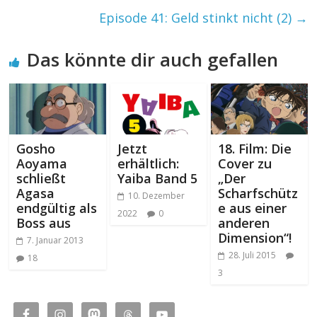
Episode 41: Geld stinkt nicht (2)
→
Das könnte dir auch gefallen
Gosho
Jetzt
18. Film: Die
Aoyama
erhältlich:
Cover zu
schließt
Yaiba Band 5
„Der
Agasa
Scharfschütz
10. Dezember
endgültig als
e aus einer
2022
0
Boss aus
anderen
Dimension“!
7. Januar 2013
28. Juli 2015
18
3