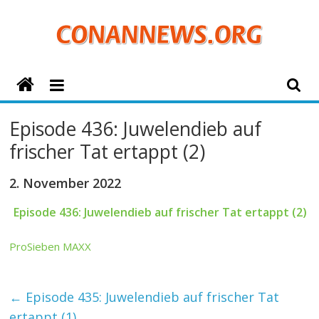
Zum
Inhalt
springen
ConanNews.org
Detektiv
Episode 436: Juwelendieb auf
Conan
frischer Tat ertappt (2)
News
2. November 2022
Episode 436: Juwelendieb auf frischer Tat ertappt (2)
ProSieben MAXX
←
Episode 435: Juwelendieb auf frischer Tat
ertappt (1)