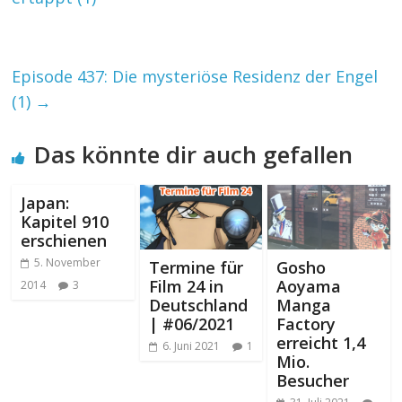
Episode 437: Die mysteriöse Residenz der Engel
(1)
→
Das könnte dir auch gefallen
Japan:
Kapitel 910
erschienen
5. November
Termine für
Gosho
Film 24 in
Aoyama
2014
3
Deutschland
Manga
| #06/2021
Factory
erreicht 1,4
6. Juni 2021
1
Mio.
Besucher