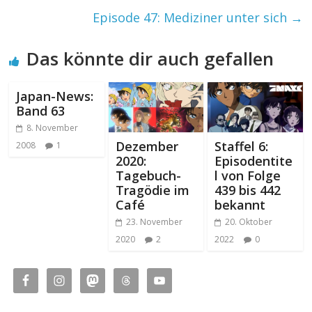
Episode 47: Mediziner unter sich
→
Das könnte dir auch gefallen
Japan-News:
Band 63
8. November
Dezember
Staffel 6:
2008
1
2020:
Episodentite
Tagebuch-
l von Folge
Tragödie im
439 bis 442
Café
bekannt
23. November
20. Oktober
2020
2
2022
0