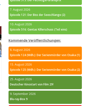
Episode 515: Der Pechvogel-Grandprix
→
7. August 2026
Episode 121: Der Biss der Seeschlange (2)
10. August 2026
Episode 516: Gentas Killerschuss (Teil eins)
Kommende Veröffentlichungen:
8. August 2026
Episode 124 (Wdh.): Der Serienmörder von Osaka (1)
15. August 2026
Episode 125 (Wdh.): Der Serienmörder von Osaka (2)
25. August 2026
Deutscher Kinostart von Film 29!
9. September 2026
Blu-ray-Box 9