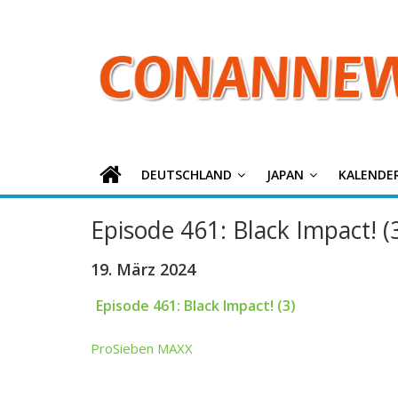
ConanNews.or
Zum
Inhalt
springen
Detektiv
Conan
News
DEUTSCHLAND
JAPAN
KALENDE
Episode 461: Black Impact! (
19. März 2024
Episode 461: Black Impact! (3)
ProSieben MAXX