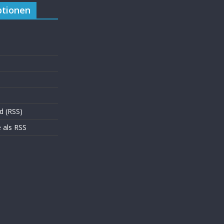
tionen
d (RSS)
als RSS