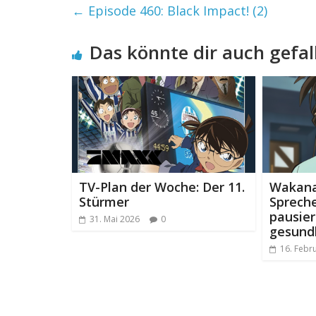
←
Episode 460: Black Impact! (2)
Das könnte dir auch gefal
TV-Plan der Woche: Der 11.
Wakana
Stürmer
Spreche
pausier
31. Mai 2026
0
gesund
16. Febr