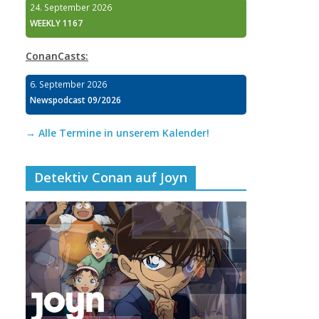
24. September 2026
WEEKLY 1167
ConanCasts:
6. September 2026
Newspodcast 09/2026
→ Alle Termine in unserem Kalender!
Detektiv Conan auf Joyn