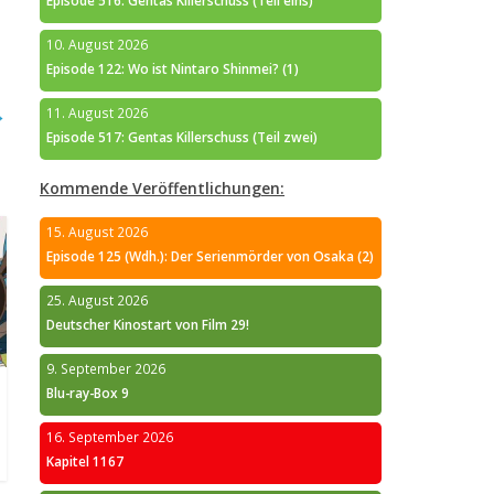
Episode 516: Gentas Killerschuss (Teil eins)
10. August 2026
Episode 122: Wo ist Nintaro Shinmei? (1)
→
11. August 2026
Episode 517: Gentas Killerschuss (Teil zwei)
Kommende Veröffentlichungen:
15. August 2026
Episode 125 (Wdh.): Der Serienmörder von Osaka (2)
25. August 2026
Deutscher Kinostart von Film 29!
9. September 2026
Blu-ray-Box 9
16. September 2026
Kapitel 1167