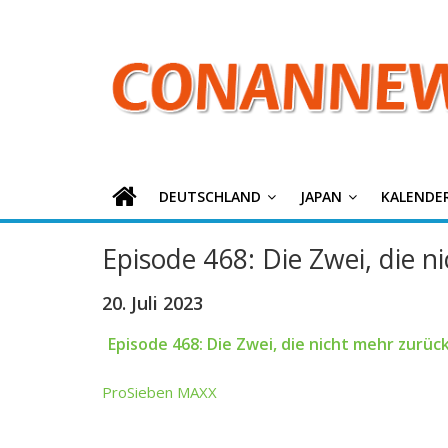
ConanNews.or
Zum
Inhalt
springen
Detektiv
Conan
News
DEUTSCHLAND
JAPAN
KALENDE
Episode 468: Die Zwei, die 
20. Juli 2023
Episode 468: Die Zwei, die nicht mehr zurüc
ProSieben MAXX