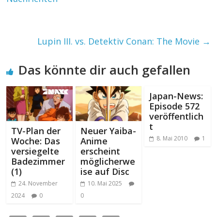
Lupin III. vs. Detektiv Conan: The Movie
→
Das könnte dir auch gefallen
Japan-News:
Episode 572
veröffentlich
t
TV-Plan der
Neuer Yaiba-
8. Mai 2010
1
Woche: Das
Anime
versiegelte
erscheint
Badezimmer
möglicherwe
(1)
ise auf Disc
24. November
10. Mai 2025
2024
0
0