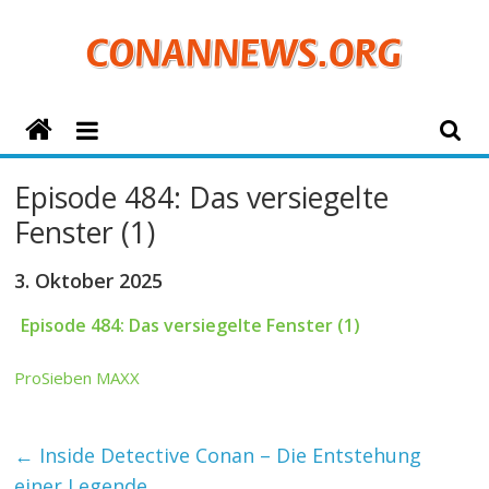
Zum
Inhalt
springen
ConanNews.org
Detektiv
Episode 484: Das versiegelte
Conan
Fenster (1)
News
3. Oktober 2025
Episode 484: Das versiegelte Fenster (1)
ProSieben MAXX
←
Inside Detective Conan – Die Entstehung
einer Legende