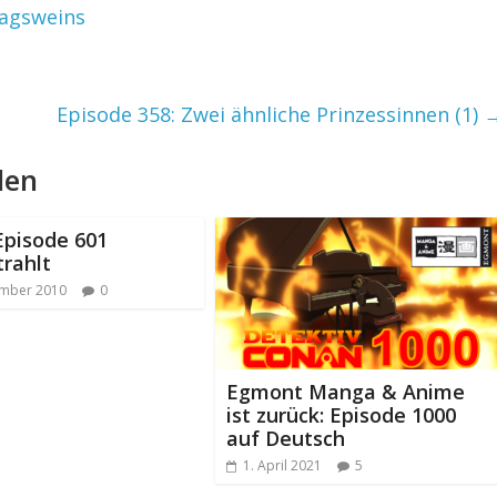
tagsweins
Episode 358: Zwei ähnliche Prinzessinnen (1)
len
Episode 601
rahlt
ember 2010
0
Egmont Manga & Anime
ist zurück: Episode 1000
auf Deutsch
1. April 2021
5