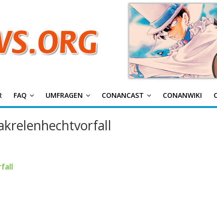
g
R
FAQ
UMFRAGEN
CONANCAST
CONANWIKI
krelenhechtvorfall
fall