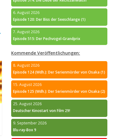
Episode 514: Die Liebe der Rechtsanwältin
6. August 2026
Episode 120: Der Biss der Seeschlange (1)
→
7. August 2026
Episode 515: Der Pechvogel-Grandprix
Kommende Veröffentlichungen:
8. August 2026
Episode 124 (Wdh.): Der Serienmörder von Osaka (1)
15. August 2026
Episode 125 (Wdh.): Der Serienmörder von Osaka (2)
25. August 2026
Deutscher Kinostart von Film 29!
9. September 2026
Blu-ray-Box 9