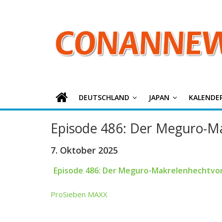
ConanNews.or
Zum
Inhalt
springen
Detektiv
Conan
News
DEUTSCHLAND
JAPAN
KALENDE
Episode 486: Der Meguro-Ma
7. Oktober 2025
Episode 486: Der Meguro-Makrelenhechtvor
ProSieben MAXX