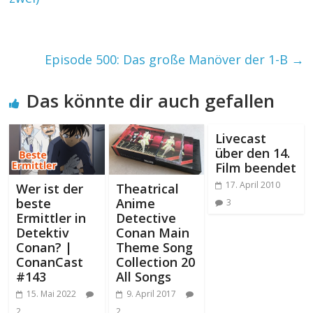
Episode 500: Das große Manöver der 1-B
→
Das könnte dir auch gefallen
Livecast
über den 14.
Film beendet
17. April 2010
Wer ist der
Theatrical
beste
Anime
3
Ermittler in
Detective
Detektiv
Conan Main
Conan? |
Theme Song
ConanCast
Collection 20
#143
All Songs
15. Mai 2022
9. April 2017
2
2