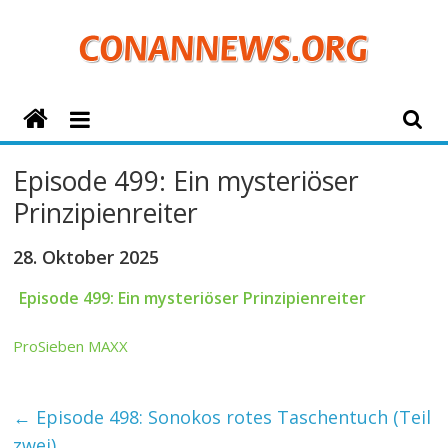
Zum
Inhalt
springen
ConanNews.org
Detektiv
Episode 499: Ein mysteriöser
Conan
Prinzipienreiter
News
28. Oktober 2025
Episode 499: Ein mysteriöser Prinzipienreiter
ProSieben MAXX
←
Episode 498: Sonokos rotes Taschentuch (Teil
zwei)