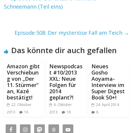
Schneemann (Teil eins)
Episode 508: Der mysteriöse Fall am Teich
→
Das könnte dir auch gefallen
Amazon gibt
Newspodcas
Neues
Verschiebun
t #10/2013
Gosho
g von „Der
XXL: Neue
Aoyama-
11. Stürmer“
Folgen für
Interview im
an, Kazé
2014
Super Digest
bestätigt!
geplant?!
Book 50+!
22. Oktober
6. Oktober
24. April 2014
2013
16
2013
18
8