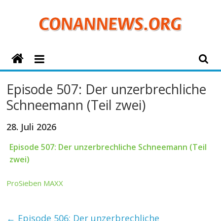
Zum
Inhalt
springen
ConanNews.org
Detektiv
Episode 507: Der unzerbrechliche
Conan
Schneemann (Teil zwei)
News
28. Juli 2026
Episode 507: Der unzerbrechliche Schneemann (Teil
zwei)
ProSieben MAXX
←
Episode 506: Der unzerbrechliche