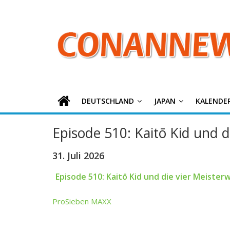
ConanNews.or
Zum
Inhalt
springen
Detektiv
Conan
News
DEUTSCHLAND
JAPAN
KALENDE
Episode 510: Kaitō Kid und d
31. Juli 2026
Episode 510: Kaitō Kid und die vier Meisterw
ProSieben MAXX