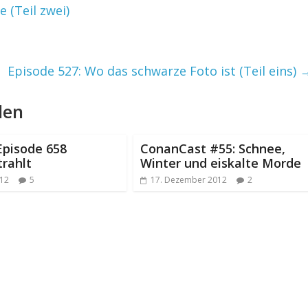
 (Teil zwei)
Episode 527: Wo das schwarze Foto ist (Teil eins)
len
Episode 658
ConanCast #55: Schnee,
rahlt
Winter und eiskalte Morde
012
5
17. Dezember 2012
2