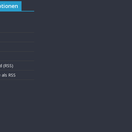
tionen
d (RSS)
als RSS