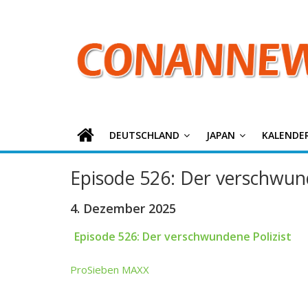
ConanNews.or
Zum
Inhalt
springen
Detektiv
Conan
News
DEUTSCHLAND
JAPAN
KALENDE
Episode 526: Der verschwund
4. Dezember 2025
Episode 526: Der verschwundene Polizist
ProSieben MAXX