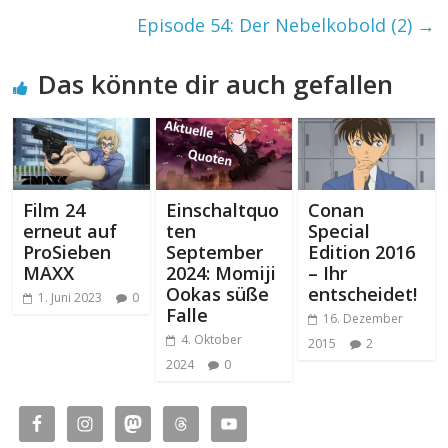
Episode 54: Der Nebelkobold (2)
→
Das könnte dir auch gefallen
Film 24
Einschaltquo
Conan
erneut auf
ten
Special
ProSieben
September
Edition 2016
MAXX
2024: Momiji
– Ihr
Ookas süße
entscheidet!
1. Juni 2023
0
Falle
16. Dezember
4. Oktober
2015
2
2024
0