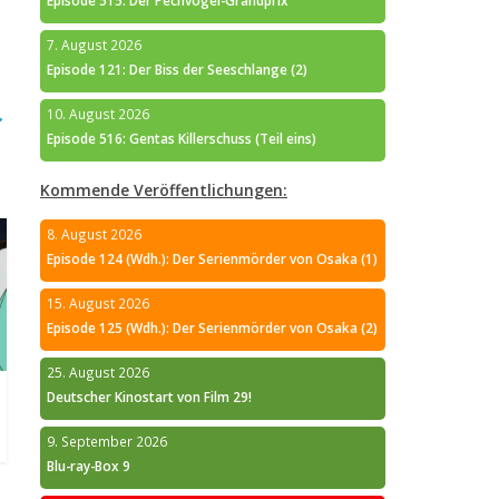
Episode 515: Der Pechvogel-Grandprix
7. August 2026
Episode 121: Der Biss der Seeschlange (2)
→
10. August 2026
Episode 516: Gentas Killerschuss (Teil eins)
Kommende Veröffentlichungen:
8. August 2026
Episode 124 (Wdh.): Der Serienmörder von Osaka (1)
15. August 2026
Episode 125 (Wdh.): Der Serienmörder von Osaka (2)
25. August 2026
Deutscher Kinostart von Film 29!
9. September 2026
Blu-ray-Box 9