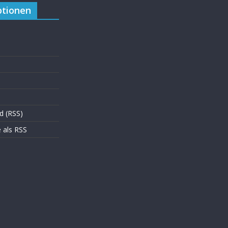
tionen
d (RSS)
als RSS