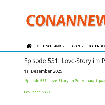
ConanNews.or
Zum
Inhalt
springen
Detektiv
Conan
News
DEUTSCHLAND
JAPAN
KALENDE
Episode 531: Love-Story im Po
11. Dezember 2025
Episode 531: Love-Story im Polizeihauptquart
ProSieben MAXX