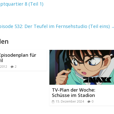
tquartier 8 (Teil 1)
pisode 532: Der Teufel im Fernsehstudio (Teil eins)
len
Episodenplan für
il
 2012
2
TV-Plan der Woche:
Schüsse im Stadion
15. Dezember 2024
0