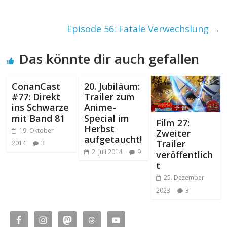
Episode 56: Fatale Verwechslung
→
Das könnte dir auch gefallen
ConanCast
20. Jubiläum:
#77: Direkt
Trailer zum
ins Schwarze
Anime-
mit Band 81
Special im
Film 27:
Herbst
19. Oktober
Zweiter
aufgetaucht!
Trailer
2014
3
2. Juli 2014
9
veröffentlich
t
25. Dezember
2023
3