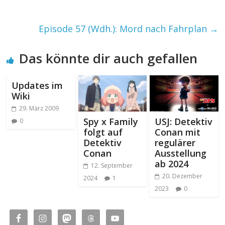
Episode 57 (Wdh.): Mord nach Fahrplan
→
Das könnte dir auch gefallen
Updates im
Wiki
29. März 2009
Spy x Family
USJ: Detektiv
0
folgt auf
Conan mit
Detektiv
regulärer
Conan
Ausstellung
ab 2024
12. September
20. Dezember
2024
1
2023
0