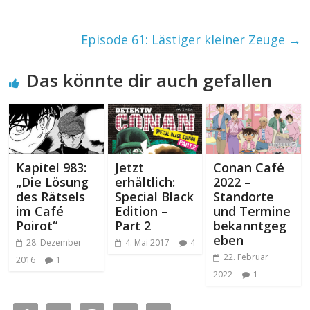
Episode 61: Lästiger kleiner Zeuge
→
Das könnte dir auch gefallen
Kapitel 983:
Jetzt
Conan Café
„Die Lösung
erhältlich:
2022 –
des Rätsels
Special Black
Standorte
im Café
Edition –
und Termine
Poirot“
Part 2
bekanntgeg
eben
28. Dezember
4. Mai 2017
4
22. Februar
2016
1
2022
1