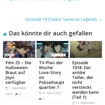
Episode 19 (Yaiba: Samurai Legend)
→
Das könnte dir auch gefallen
Film 25 – Die
TV-Plan der
Episode
Halloween-
Woche:
1018: Der
Braut auf
Love-Story
antike
Joyn
im
Teller, der
verfügbar
Polizeihaupt
nicht
quartier 7
versteckt
7. September
werden kann
31. März 2024
2024
0
(Teil 1)
0
12. September