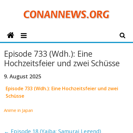
Zum
Inhalt
springen
ConanNews.org
Detektiv
Episode 733 (Wdh.): Eine
Conan
Hochzeitsfeier und zwei Schüsse
News
9. August 2025
Episode 733 (Wdh.): Eine Hochzeitsfeier und zwei
Schüsse
Anime in Japan
←
Episode 18 (Yaiba: Samurai Legend)