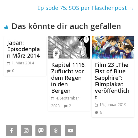
Episode 75: SOS per Flaschenpost
→
Das könnte dir auch gefallen
Japan:
Episodenpla
n März 2014
1. März 2014
Kapitel 1116:
Film 23 „The
Zuflucht vor
Fist of Blue
0
dem Regen
Sapphire“:
in den
Filmplakat
Bergen
veröffentlich
t
4. September
15. Januar 2019
2023
2
6